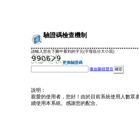
驗證碼檢查機制
請輸入您在下圖中看到的字元(字母區分大小寫)
更換驗證碼
播放圖檔聲音
說明︰
親愛的使用者，您好！由於目前系統使用人數眾
續使用本系統。感謝您的配合。