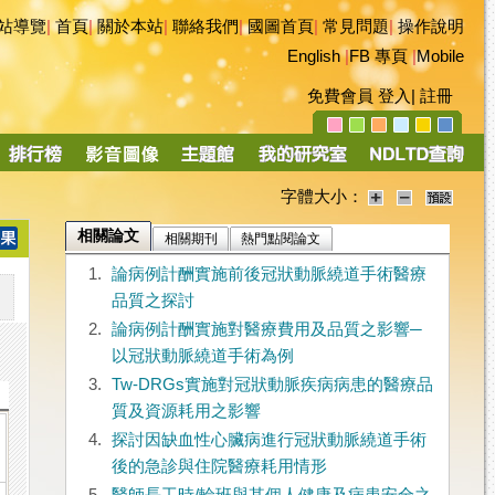
站導覽
|
首頁
|
關於本站
|
聯絡我們
|
國圖首頁
|
常見問題
|
操作說明
English
|
FB 專頁
|
Mobile
免費會員
登入
|
註冊
字體大小：
相關論文
相關期刊
熱門點閱論文
1.
論病例計酬實施前後冠狀動脈繞道手術醫療
品質之探討
2.
論病例計酬實施對醫療費用及品質之影響─
以冠狀動脈繞道手術為例
3.
Tw-DRGs實施對冠狀動脈疾病病患的醫療品
質及資源耗用之影響
4.
探討因缺血性心臟病進行冠狀動脈繞道手術
後的急診與住院醫療耗用情形