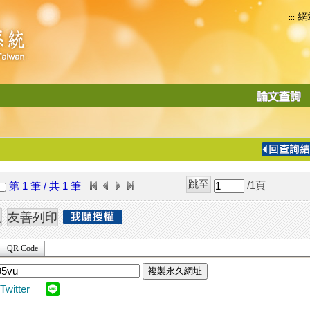
網
:::
功
能
切
換
導
覽
/1
頁
第 1 筆 / 共 1 筆
列
QR Code
複製永久網址
Twitter