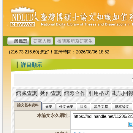
跳
臺
到
灣
主
博
要
碩
內
士
容
論
文
(216.73.216.60) 您好！臺灣時間：2026/08/06 18:52
加
值
:::
詳目顯示
系
統
論文基本資料
摘要
外文摘要
目次
參考文獻
紙本論文
本論文永久網址
: