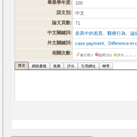
畢業學年度:
100
語文別:
中文
論文頁數:
71
中文關鍵詞:
差異中的差異
、
醫療行為
、
論
外文關鍵詞:
case payment
、
Difference-in-
相關次數:
被引用:
2
點閱:311
評分:
推文
網路書籤
推薦
評分
引用網址
轉寄