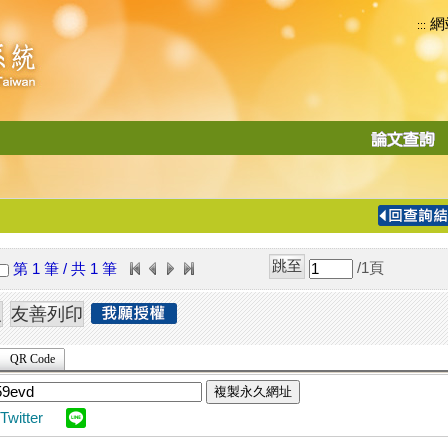
網
:::
功
能
切
換
導
覽
/1
頁
第 1 筆 / 共 1 筆
列
QR Code
複製永久網址
Twitter