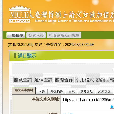
跳
臺
到
灣
主
博
要
碩
內
士
容
論
文
(216.73.217.65) 您好！臺灣時間：2026/08/09 02:59
加
值
:::
詳目顯示
系
統
論文基本資料
摘要
外文摘要
目次
參考文獻
紙本論文
本論文永久網址
: