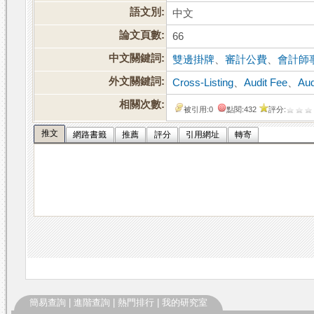
語文別:
中文
論文頁數:
66
中文關鍵詞:
雙邊掛牌
、
審計公費
、
會計師
外文關鍵詞:
Cross-Listing
、
Audit Fee
、
Aud
相關次數:
被引用:0
點閱:432
評分:
推文
網路書籤
推薦
評分
引用網址
轉寄
簡易查詢
|
進階查詢
|
熱門排行
|
我的研究室