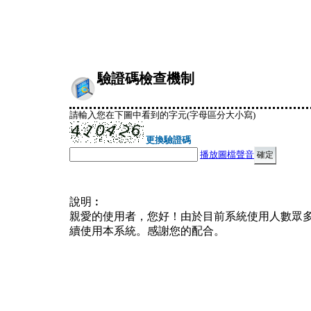
驗證碼檢查機制
請輸入您在下圖中看到的字元(字母區分大小寫)
更換驗證碼
播放圖檔聲音
說明︰
親愛的使用者，您好！由於目前系統使用人數眾
續使用本系統。感謝您的配合。