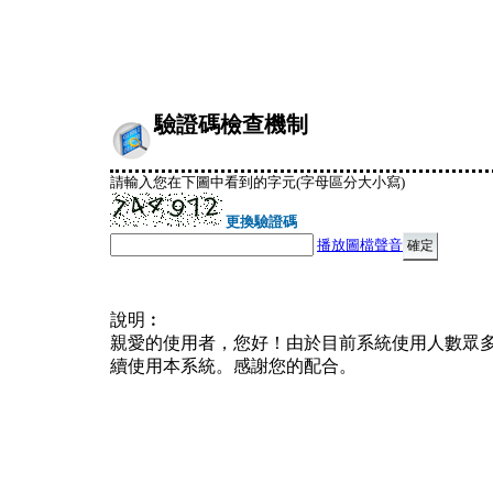
驗證碼檢查機制
請輸入您在下圖中看到的字元(字母區分大小寫)
更換驗證碼
播放圖檔聲音
說明︰
親愛的使用者，您好！由於目前系統使用人數眾
續使用本系統。感謝您的配合。