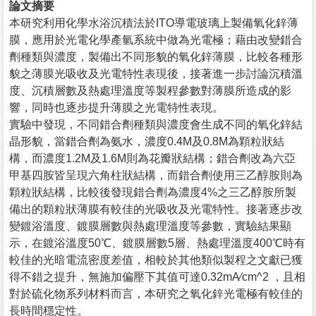
論文摘要
本研究利用化學水浴沉積法於ITO導電玻璃上製備氧化鋅薄
膜，應用於光電化學產氫系統中做為光電極；藉由改變錯合
劑種類與濃度，製備出不同形貌的氧化鋅薄膜，比較各種形
貌之薄膜光吸收及光電特性表現後，接著進一步討論沉積溫
度、沉積層數及熱處理溫度等製程參數對薄膜所造成的影
響，同時也逐步提升薄膜之光電特性表現。
實驗中發現，不同錯合劑種類與濃度會生成不同的氧化鋅結
晶形貌，當錯合劑為氨水，濃度0.4M及0.8M為顆粒狀結
構，而濃度1.2M及1.6M則為花瓣狀結構；錯合劑改為六亞
甲基四胺皆呈現六角柱狀結構，而錯合劑使用三乙醇胺則為
顆粒狀結構，比較後發現錯合劑為濃度4%之三乙醇胺所製
備出的顆粒狀薄膜有較佳的光吸收及光電特性。接著逐步改
變鍍浴溫度、鍍膜層數與熱處理溫度等參數，實驗結果顯
示，在鍍浴溫度50℃、鍍膜層數5層、熱處理溫度400℃時有
較佳的光暗電流密度差值，相較於其他類似製程之文獻已獲
得不錯之提升，無施加偏壓下其值可達0.32mA⁄cm^2 ，且相
對於硫化物系列材料而言，本研究之氧化鋅光電極有較佳的
長時間穩定性。