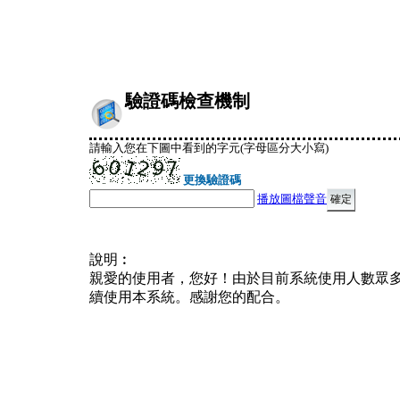
驗證碼檢查機制
請輸入您在下圖中看到的字元(字母區分大小寫)
更換驗證碼
播放圖檔聲音
說明︰
親愛的使用者，您好！由於目前系統使用人數眾
續使用本系統。感謝您的配合。