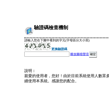
驗證碼檢查機制
請輸入您在下圖中看到的字元(字母區分大小寫)
更換驗證碼
播放圖檔聲音
說明︰
親愛的使用者，您好！由於目前系統使用人數眾
續使用本系統。感謝您的配合。