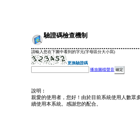
驗證碼檢查機制
請輸入您在下圖中看到的字元(字母區分大小寫)
更換驗證碼
播放圖檔聲音
說明︰
親愛的使用者，您好！由於目前系統使用人數眾
續使用本系統。感謝您的配合。