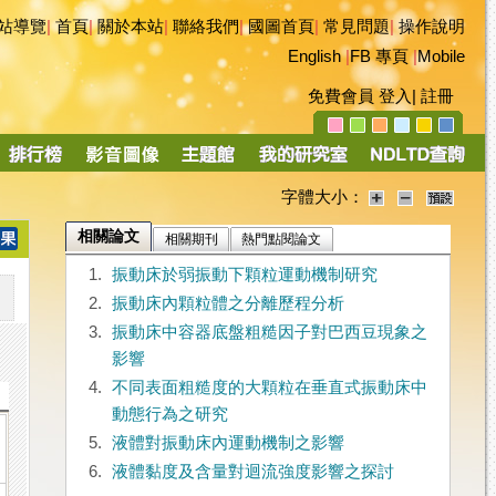
站導覽
|
首頁
|
關於本站
|
聯絡我們
|
國圖首頁
|
常見問題
|
操作說明
English
|
FB 專頁
|
Mobile
免費會員
登入
|
註冊
字體大小：
相關論文
相關期刊
熱門點閱論文
1.
振動床於弱振動下顆粒運動機制研究
2.
振動床內顆粒體之分離歷程分析
3.
振動床中容器底盤粗糙因子對巴西豆現象之
影響
4.
不同表面粗糙度的大顆粒在垂直式振動床中
動態行為之研究
5.
液體對振動床內運動機制之影響
6.
液體黏度及含量對迴流強度影響之探討