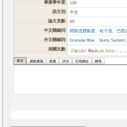
畢業學年度:
100
語文別:
中文
論文頁數:
69
中文關鍵詞:
間隙流體黏度
、
粒子流
、
巴西
外文關鍵詞:
Granular flow
、
Slurry System
相關次數:
被引用:0
點閱:159
評分:
推文
網路書籤
推薦
評分
引用網址
轉寄