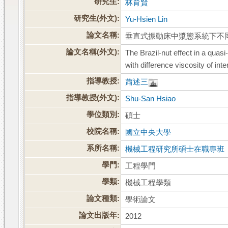
研究生:
林育賢
研究生(外文):
Yu-Hsien Lin
論文名稱:
垂直式振動床中漿態系統下不
論文名稱(外文):
The Brazil-nut effect in a quasi
with difference viscosity of inters
指導教授:
蕭述三
指導教授(外文):
Shu-San Hsiao
學位類別:
碩士
校院名稱:
國立中央大學
系所名稱:
機械工程研究所碩士在職專班
學門:
工程學門
學類:
機械工程學類
論文種類:
學術論文
論文出版年:
2012