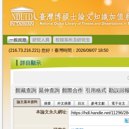
跳
臺
到
灣
主
博
要
碩
內
士
容
論
文
(216.73.216.221) 您好！臺灣時間：2026/08/07 18:50
加
值
:::
詳目顯示
系
統
論文基本資料
摘要
外文摘要
目次
參考文獻
電子全文
本論文永久網址
: