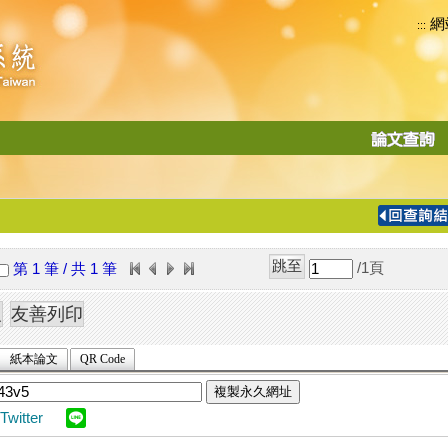
網
:::
功
能
切
換
導
覽
/1
頁
第 1 筆 / 共 1 筆
列
紙本論文
QR Code
複製永久網址
Twitter