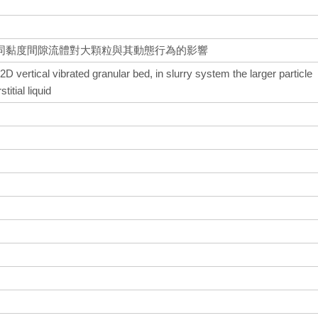
同黏度間隙流體對大顆粒與其動態行為的影響
-2D vertical vibrated granular bed, in slurry system the larger particle
titial liquid