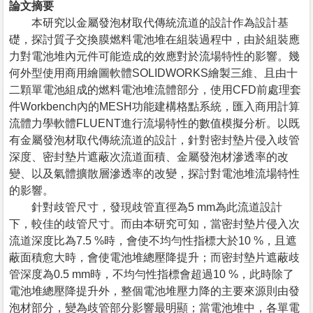
論文摘要
本研究以金屬發泡材取代傳統流道的設計作為設計基
礎，探討質子交換膜燃料電池堆在組裝過程中，由於組裝應
力對電池堆內元件可能造成的效應對於流場特性的影響。幾
何外型使用商用繪圖軟體SOLIDWORKS繪製三維、且由十
二顆單電池組成的燃料電池堆流體部分，使用CFD前處理套
件Workbench內的MESH功能建構格點系統，匯入商用計算
流體力學軟體FLUENT進行流場特性的數值模擬分析。以既
有金屬發泡材取代傳統流道的設計，針對密封墊片侵入歧管
深度、密封墊片遮蔽次流道面積、金屬發泡材滲透率的改
變、以及氣體擴散層滲透率的改變，探討對電池堆流場特性
的影響。
針對歧管尺寸，發現歧管直徑為5 mm為此流道設計
下，較佳的歧管尺寸。而由本研究可知，當密封墊片侵入次
流道深度比為7.5 %時，會使不均勻性指標大於10 %，且遮
蔽面積愈大時，會使電池堆總壓降提升；而密封墊片遮蔽歧
管深度為0.5 mm時，不均勻性指標會超過10 %，此時除了
電池堆總壓降提升外，整個電池堆壓力降的主要來源則由發
泡材部分，變為歧管部分影響最明顯；當電池堆中，各單電