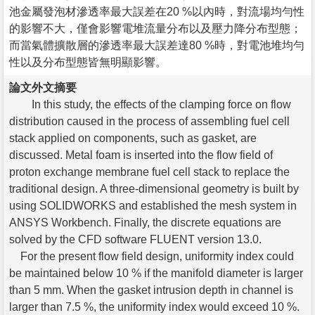
池金屬發泡材滲透率最大誤差在20 %以內時，對流場均勻性
的影響不大，僅會影響電堆流量分布以及壓力降分布型態；
而當氣體擴散層的滲透率最大誤差達80 %時，對電池堆均勻
性以及分布型態皆無明顯影響。
論文外文摘要
In this study, the effects of the clamping force on flow
distribution caused in the process of assembling fuel cell
stack applied on components, such as gasket, are
discussed. Metal foam is inserted into the flow field of
proton exchange membrane fuel cell stack to replace the
traditional design. A three-dimensional geometry is built by
using SOLIDWORKS and established the mesh system in
ANSYS Workbench. Finally, the discrete equations are
solved by the CFD software FLUENT version 13.0.
For the present flow field design, uniformity index could
be maintained below 10 % if the manifold diameter is larger
than 5 mm. When the gasket intrusion depth in channel is
larger than 7.5 %, the uniformity index would exceed 10 %.