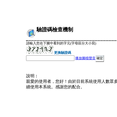
驗證碼檢查機制
請輸入您在下圖中看到的字元(字母區分大小寫)
更換驗證碼
播放圖檔聲音
說明︰
親愛的使用者，您好！由於目前系統使用人數眾
續使用本系統。感謝您的配合。