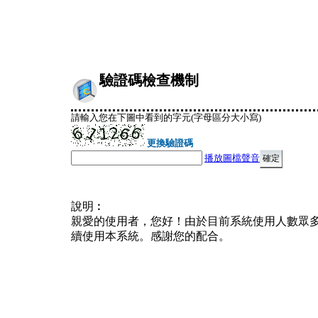
驗證碼檢查機制
請輸入您在下圖中看到的字元(字母區分大小寫)
更換驗證碼
播放圖檔聲音
說明︰
親愛的使用者，您好！由於目前系統使用人數眾
續使用本系統。感謝您的配合。