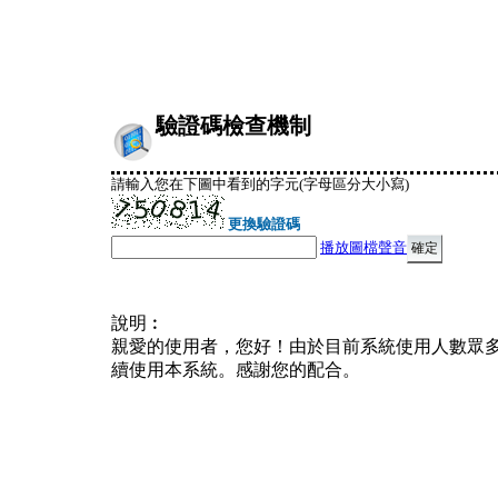
驗證碼檢查機制
請輸入您在下圖中看到的字元(字母區分大小寫)
更換驗證碼
播放圖檔聲音
說明︰
親愛的使用者，您好！由於目前系統使用人數眾
續使用本系統。感謝您的配合。