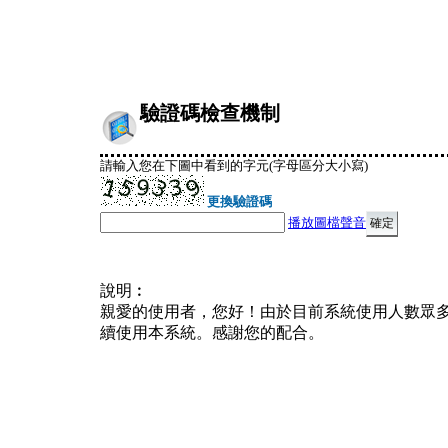
驗證碼檢查機制
請輸入您在下圖中看到的字元(字母區分大小寫)
更換驗證碼
播放圖檔聲音
說明︰
親愛的使用者，您好！由於目前系統使用人數眾
續使用本系統。感謝您的配合。