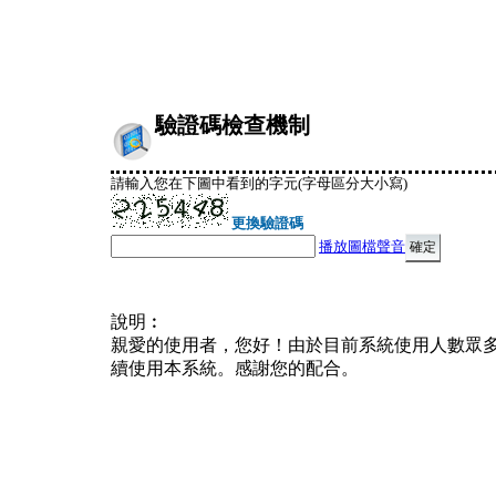
驗證碼檢查機制
請輸入您在下圖中看到的字元(字母區分大小寫)
更換驗證碼
播放圖檔聲音
說明︰
親愛的使用者，您好！由於目前系統使用人數眾
續使用本系統。感謝您的配合。