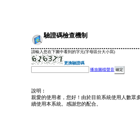
驗證碼檢查機制
請輸入您在下圖中看到的字元(字母區分大小寫)
更換驗證碼
播放圖檔聲音
說明︰
親愛的使用者，您好！由於目前系統使用人數眾
續使用本系統。感謝您的配合。