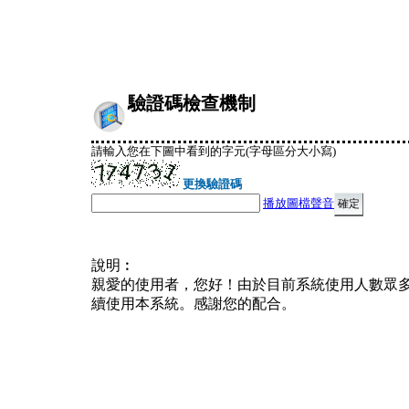
驗證碼檢查機制
請輸入您在下圖中看到的字元(字母區分大小寫)
更換驗證碼
播放圖檔聲音
說明︰
親愛的使用者，您好！由於目前系統使用人數眾
續使用本系統。感謝您的配合。