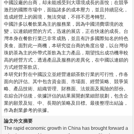
中國設廠的台商，却未能感受到大環境成長的喜悅；在競爭
激烈的國際市場中，面臨諸多的成本壓力，並且持續惡化，
造成經營上的困境，無法突破，不得不思考轉型。
中國許多以餐飲業為主的服務業，因為中國消費環境的改
變，以連鎖經營的方式，迅速的展店，正在快速的成長。台
灣本身在餐飲行業已非常成熟，並且有許多國際知名的特色
美食。面對此一商機，本研究從台商的角度出發，以台灣珍
珠奶茶為主的外帶式茶飲為主力產品，期望找出成功機率較
高的經營方式，透過產品及服務的差異化，在中國以連鎖的
方式經營茶飲店。
本研究針對在中國設立並經營連鎖茶飲行業的可行性，作各
面向的評估。其中包含資金面、市場面、經營策略、競爭策
略、產品技術、組織管理、財務面、法規面及風險的部份。
在綜合評估後，依據評估的結果展開創業細部規劃，包含企
業的願景及短、中、長期的策略及目標。最後整理出結論，
作為創業參考的依據。
論文外文摘要
The rapid economic growth in China has brought forward a