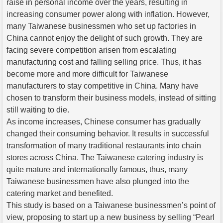
raise in personal income over the years, resulting in
increasing consumer power along with inflation. However,
many Taiwanese businessmen who set up factories in
China cannot enjoy the delight of such growth. They are
facing severe competition arisen from escalating
manufacturing cost and falling selling price. Thus, it has
become more and more difficult for Taiwanese
manufacturers to stay competitive in China. Many have
chosen to transform their business models, instead of sitting
still waiting to die.
As income increases, Chinese consumer has gradually
changed their consuming behavior. It results in successful
transformation of many traditional restaurants into chain
stores across China. The Taiwanese catering industry is
quite mature and internationally famous, thus, many
Taiwanese businessmen have also plunged into the
catering market and benefited.
This study is based on a Taiwanese businessmen’s point of
view, proposing to start up a new business by selling “Pearl