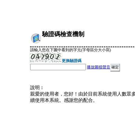
驗證碼檢查機制
請輸入您在下圖中看到的字元(字母區分大小寫)
更換驗證碼
播放圖檔聲音
說明︰
親愛的使用者，您好！由於目前系統使用人數眾
續使用本系統。感謝您的配合。