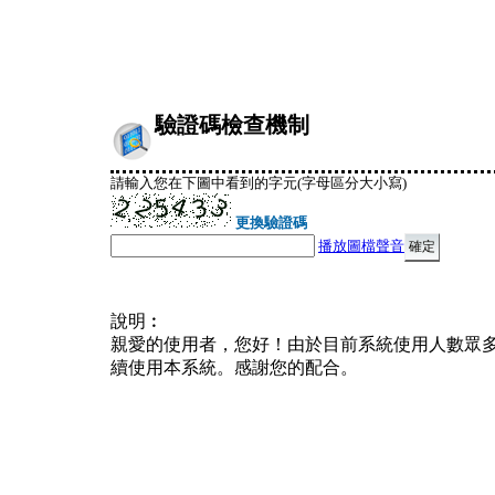
驗證碼檢查機制
請輸入您在下圖中看到的字元(字母區分大小寫)
更換驗證碼
播放圖檔聲音
說明︰
親愛的使用者，您好！由於目前系統使用人數眾
續使用本系統。感謝您的配合。