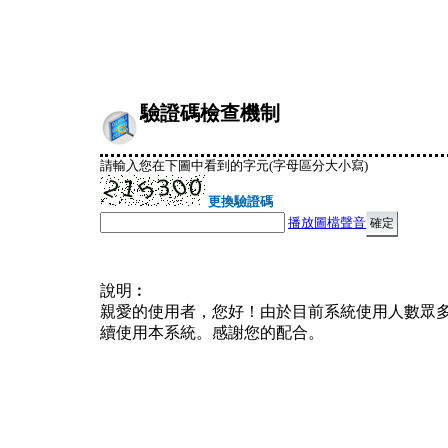
驗證碼檢查機制
請輸入您在下圖中看到的字元(字母區分大小寫)
更換驗證碼
播放圖檔聲音
說明︰
親愛的使用者，您好！由於目前系統使用人數眾
續使用本系統。感謝您的配合。