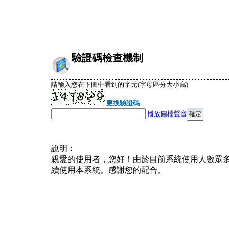
驗證碼檢查機制
請輸入您在下圖中看到的字元(字母區分大小寫)
更換驗證碼
播放圖檔聲音
說明︰
親愛的使用者，您好！由於目前系統使用人數眾
續使用本系統。感謝您的配合。