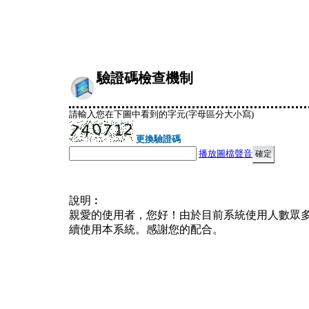
驗證碼檢查機制
請輸入您在下圖中看到的字元(字母區分大小寫)
更換驗證碼
播放圖檔聲音
說明︰
親愛的使用者，您好！由於目前系統使用人數眾
續使用本系統。感謝您的配合。