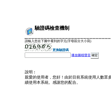
驗證碼檢查機制
請輸入您在下圖中看到的字元(字母區分大小寫)
更換驗證碼
播放圖檔聲音
說明︰
親愛的使用者，您好！由於目前系統使用人數眾
續使用本系統。感謝您的配合。