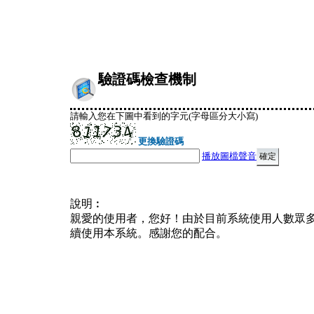
驗證碼檢查機制
請輸入您在下圖中看到的字元(字母區分大小寫)
更換驗證碼
播放圖檔聲音
說明︰
親愛的使用者，您好！由於目前系統使用人數眾
續使用本系統。感謝您的配合。