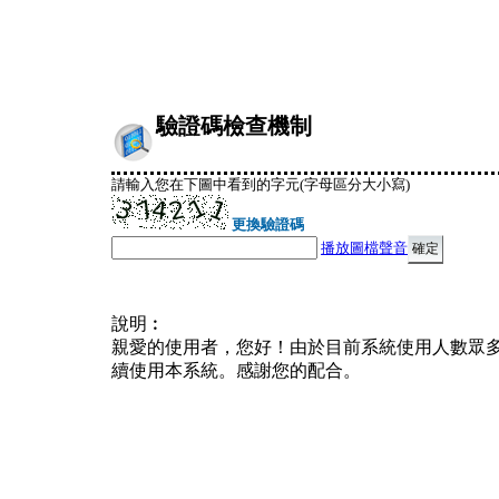
驗證碼檢查機制
請輸入您在下圖中看到的字元(字母區分大小寫)
更換驗證碼
播放圖檔聲音
說明︰
親愛的使用者，您好！由於目前系統使用人數眾
續使用本系統。感謝您的配合。