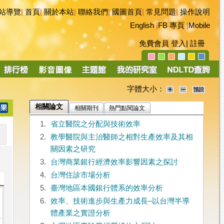
站導覽
|
首頁
|
關於本站
|
聯絡我們
|
國圖首頁
|
常見問題
|
操作說明
English
|
FB 專頁
|
Mobile
免費會員
登入
|
註冊
字體大小：
相關論文
相關期刊
熱門點閱論文
1.
省立醫院之分配與技術效率
2.
教學醫院與主治醫師之相對生產效率及其相
關因素之研究
3.
台灣商業銀行經濟效率影響因素之探討
4.
台灣住診市場分析
5.
臺灣地區本國銀行體系的效率分析
6.
效率、技術進步與生產力成長–以台灣半導
體產業之實證分析