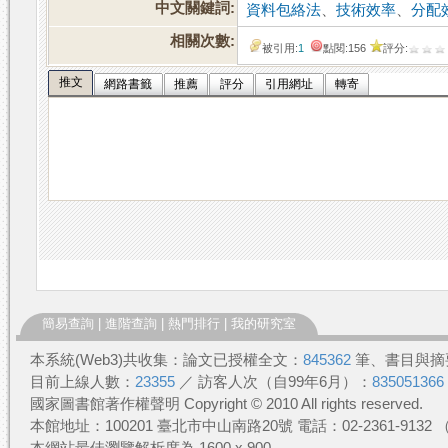
中文關鍵詞:
資料包絡法
、
技術效率
、
分配
相關次數:
被引用:
1
點閱:156
評分:
推文
網路書籤
推薦
評分
引用網址
轉寄
簡易查詢
|
進階查詢
|
熱門排行
|
我的研究室
本系統(Web3)共收集：論文已授權全文：
845362
筆、書目與摘
目前上線人數：
23355
／ 訪客人次（自99年6月）：
835051366
國家圖書館著作權聲明 Copyright © 2010 All rights reserved.
本館地址：100201 臺北市中山南路20號 電話：02-2361-913