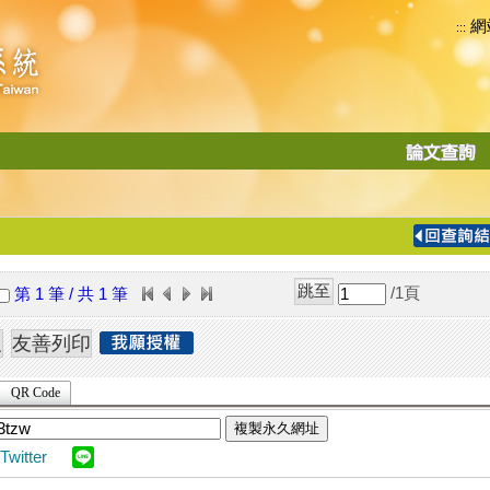
網
:::
功
能
切
換
導
覽
/1
頁
第 1 筆 / 共 1 筆
列
QR Code
複製永久網址
Twitter