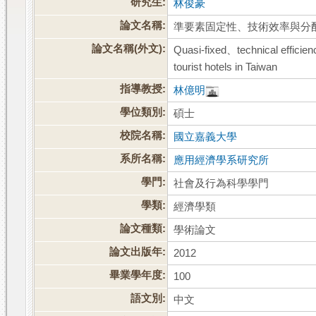
研究生:
林俊豪
論文名稱:
準要素固定性、技術效率與分
論文名稱(外文):
Quasi-fixed、technical efficienc
tourist hotels in Taiwan
指導教授:
林億明
學位類別:
碩士
校院名稱:
國立嘉義大學
系所名稱:
應用經濟學系研究所
學門:
社會及行為科學學門
學類:
經濟學類
論文種類:
學術論文
論文出版年:
2012
畢業學年度:
100
語文別:
中文