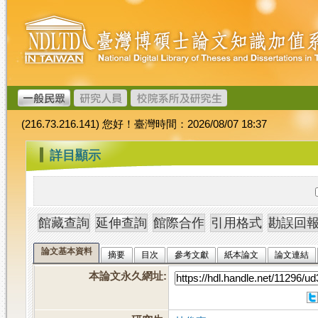
跳
臺
到
灣
主
博
要
碩
內
士
容
論
文
(216.73.216.141) 您好！臺灣時間：2026/08/07 18:37
加
值
:::
詳目顯示
系
統
論文基本資料
摘要
目次
參考文獻
紙本論文
論文連結
本論文永久網址
: