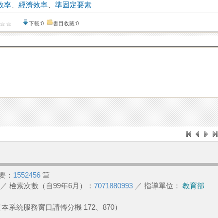
效率
、
經濟效率
、
準固定要素
下載:0
書目收藏:0
要：
1552456
筆
／ 檢索次數（自99年6月）：
7071880993
／ 指導單位：
教育部
2 （本系統服務窗口請轉分機 172、870）