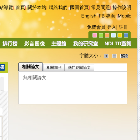
站導覽
|
首頁
|
關於本站
|
聯絡我們
|
國圖首頁
|
常見問題
|
操作說明
English
|
FB 專頁
|
Mobile
免費會員
登入
|
註冊
字體大小：
相關論文
相關期刊
熱門點閱論文
無相關論文