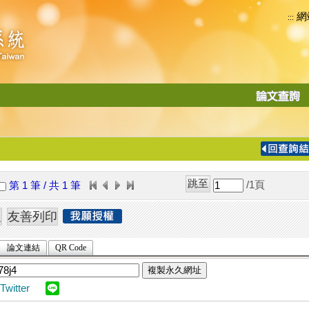
網
:::
功
能
切
換
導
覽
/1
頁
第 1 筆 / 共 1 筆
列
論文連結
QR Code
複製永久網址
Twitter