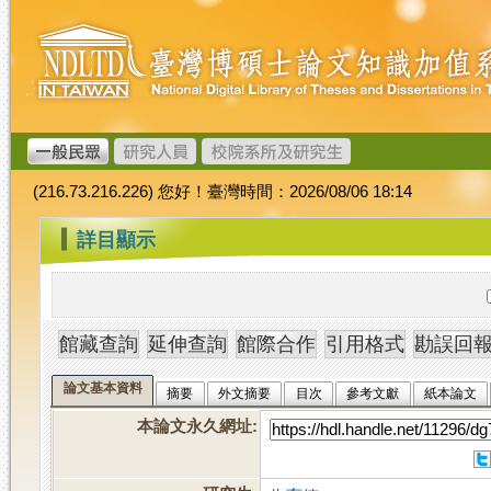
跳
臺
到
灣
主
博
要
碩
內
士
容
論
文
(216.73.216.226) 您好！臺灣時間：2026/08/06 18:14
加
值
:::
詳目顯示
系
統
論文基本資料
摘要
外文摘要
目次
參考文獻
紙本論文
本論文永久網址
: