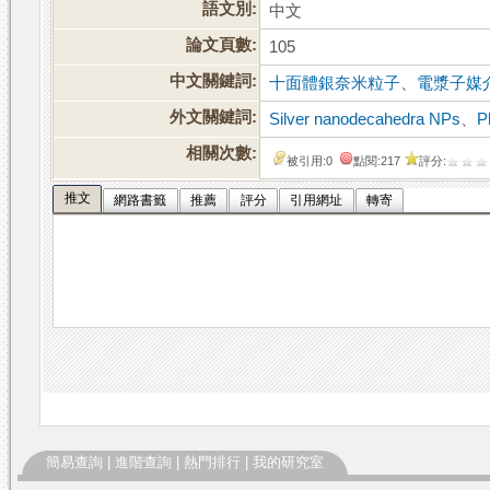
語文別:
中文
論文頁數:
105
中文關鍵詞:
十面體銀奈米粒子
、
電漿子媒
外文關鍵詞:
Silver nanodecahedra NPs
、
P
相關次數:
被引用:0
點閱:217
評分:
推文
網路書籤
推薦
評分
引用網址
轉寄
簡易查詢
|
進階查詢
|
熱門排行
|
我的研究室