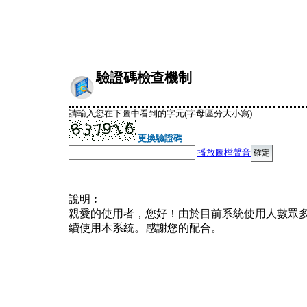
驗證碼檢查機制
請輸入您在下圖中看到的字元(字母區分大小寫)
更換驗證碼
播放圖檔聲音
說明︰
親愛的使用者，您好！由於目前系統使用人數眾
續使用本系統。感謝您的配合。