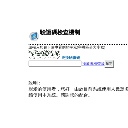
驗證碼檢查機制
請輸入您在下圖中看到的字元(字母區分大小寫)
更換驗證碼
播放圖檔聲音
說明︰
親愛的使用者，您好！由於目前系統使用人數眾
續使用本系統。感謝您的配合。