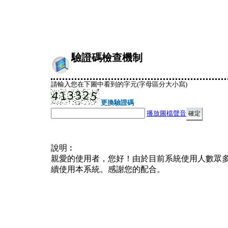
驗證碼檢查機制
請輸入您在下圖中看到的字元(字母區分大小寫)
更換驗證碼
播放圖檔聲音
說明︰
親愛的使用者，您好！由於目前系統使用人數眾
續使用本系統。感謝您的配合。