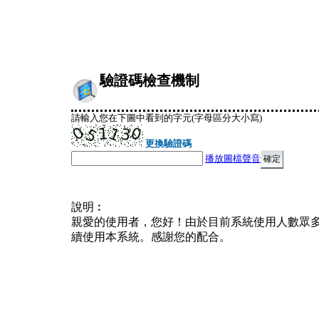
驗證碼檢查機制
請輸入您在下圖中看到的字元(字母區分大小寫)
更換驗證碼
播放圖檔聲音
說明︰
親愛的使用者，您好！由於目前系統使用人數眾
續使用本系統。感謝您的配合。