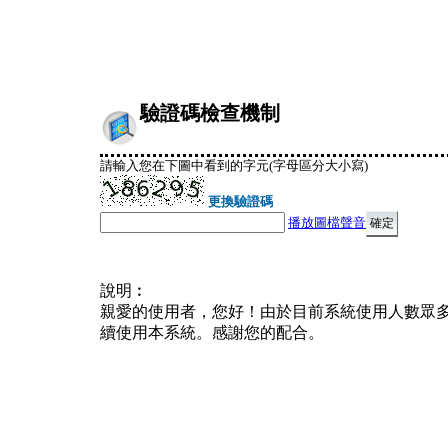
驗證碼檢查機制
請輸入您在下圖中看到的字元(字母區分大小寫)
更換驗證碼
播放圖檔聲音
說明︰
親愛的使用者，您好！由於目前系統使用人數眾
續使用本系統。感謝您的配合。