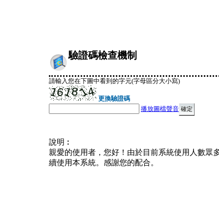
驗證碼檢查機制
請輸入您在下圖中看到的字元(字母區分大小寫)
更換驗證碼
播放圖檔聲音
說明︰
親愛的使用者，您好！由於目前系統使用人數眾
續使用本系統。感謝您的配合。