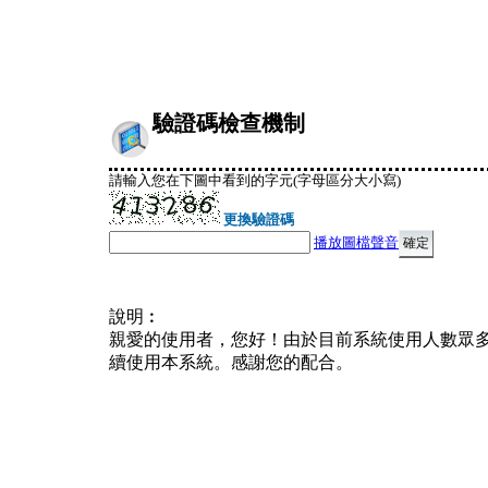
驗證碼檢查機制
請輸入您在下圖中看到的字元(字母區分大小寫)
更換驗證碼
播放圖檔聲音
說明︰
親愛的使用者，您好！由於目前系統使用人數眾
續使用本系統。感謝您的配合。