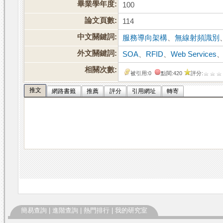
畢業學年度:
100
論文頁數:
114
中文關鍵詞:
服務導向架構
、
無線射頻識別
外文關鍵詞:
SOA
、
RFID
、
Web Services
相關次數:
被引用:0
點閱:420
評分:
推文
網路書籤
推薦
評分
引用網址
轉寄
簡易查詢
|
進階查詢
|
熱門排行
|
我的研究室