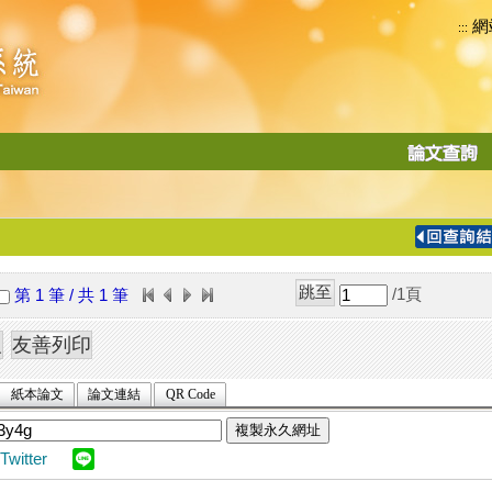
網
:::
功
能
切
換
導
覽
/1
頁
第 1 筆 / 共 1 筆
列
紙本論文
論文連結
QR Code
複製永久網址
Twitter