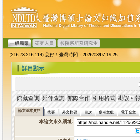
跳
臺
到
灣
主
博
要
碩
內
士
容
論
文
(216.73.216.114) 您好！臺灣時間：2026/08/07 19:25
加
值
:::
詳目顯示
系
統
論文基本資料
摘要
外文摘要
目次
參考文獻
電子全文
本論文永久網址
: