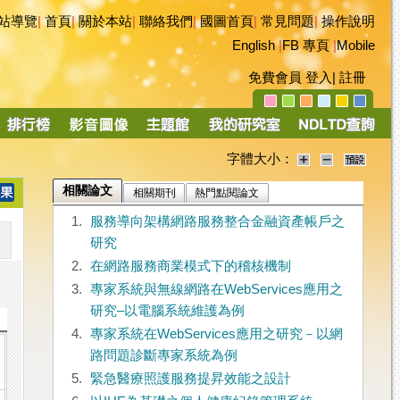
站導覽
|
首頁
|
關於本站
|
聯絡我們
|
國圖首頁
|
常見問題
|
操作說明
English
|
FB 專頁
|
Mobile
免費會員
登入
|
註冊
字體大小：
相關論文
相關期刊
熱門點閱論文
1.
服務導向架構網路服務整合金融資產帳戶之
研究
2.
在網路服務商業模式下的稽核機制
3.
專家系統與無線網路在WebServices應用之
研究–以電腦系統維護為例
4.
專家系統在WebServices應用之研究－以網
路問題診斷專家系統為例
5.
緊急醫療照護服務提昇效能之設計