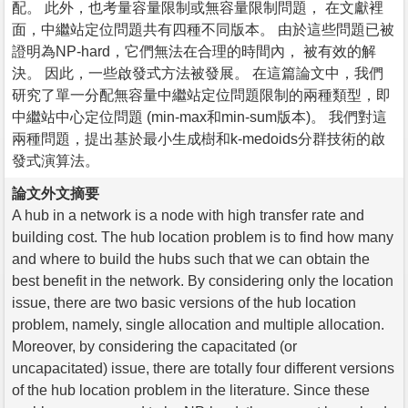
配。 此外，也考量容量限制或無容量限制問題， 在文獻裡
面，中繼站定位問題共有四種不同版本。 由於這些問題已被
證明為NP-hard，它們無法在合理的時間內， 被有效的解
決。 因此，一些啟發式方法被發展。 在這篇論文中，我們
研究了單一分配無容量中繼站定位問題限制的兩種類型，即
中繼站中心定位問題 (min-max和min-sum版本)。 我們對這
兩種問題，提出基於最小生成樹和k-medoids分群技術的啟
發式演算法。
論文外文摘要
A hub in a network is a node with high transfer rate and
building cost. The hub location problem is to find how many
and where to build the hubs such that we can obtain the
best benefit in the network. By considering only the location
issue, there are two basic versions of the hub location
problem, namely, single allocation and multiple allocation.
Moreover, by considering the capacitated (or
uncapacitated) issue, there are totally four different versions
of the hub location problem in the literature. Since these