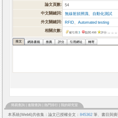
論文頁數:
54
中文關鍵詞:
無線射頻辨識
、
自動化測試
外文關鍵詞:
RFID
、
Automated testing
相關次數:
被引用:
3
點閱:498
評分:
推文
網路書籤
推薦
評分
引用網址
轉寄
簡易查詢
|
進階查詢
|
熱門排行
|
我的研究室
本系統(Web6)共收集：論文已授權全文：
845362
筆、書目與摘