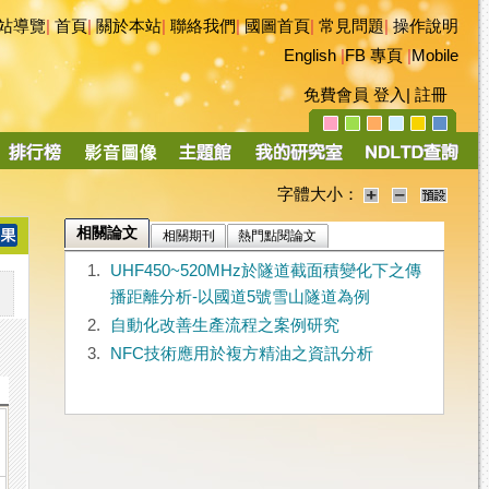
站導覽
|
首頁
|
關於本站
|
聯絡我們
|
國圖首頁
|
常見問題
|
操作說明
English
|
FB 專頁
|
Mobile
免費會員
登入
|
註冊
字體大小：
相關論文
相關期刊
熱門點閱論文
1.
UHF450~520MHz於隧道截面積變化下之傳
播距離分析-以國道5號雪山隧道為例
2.
自動化改善生產流程之案例研究
3.
NFC技術應用於複方精油之資訊分析