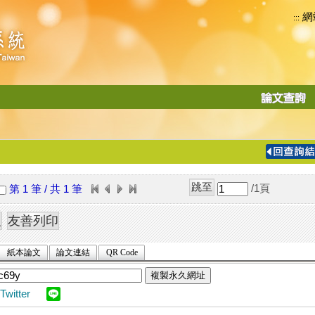
網
:::
功
能
切
換
導
覽
/1
頁
第 1 筆 / 共 1 筆
列
紙本論文
論文連結
QR Code
複製永久網址
Twitter