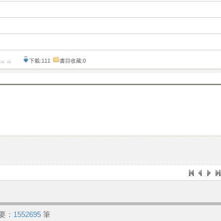
下載:111
書目收藏:0
要：
1552695
筆