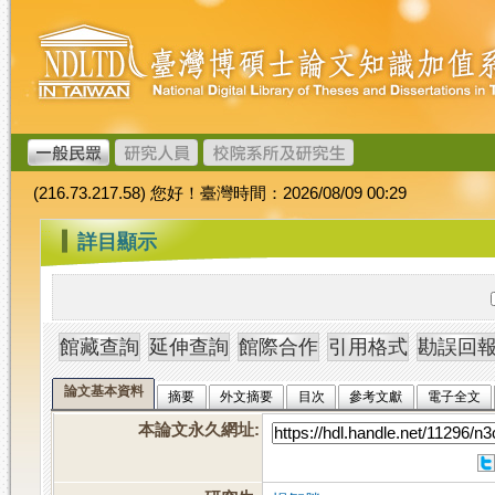
跳
臺
到
灣
主
博
要
碩
內
士
容
論
文
(216.73.217.58) 您好！臺灣時間：2026/08/09 00:29
加
值
:::
詳目顯示
系
統
論文基本資料
摘要
外文摘要
目次
參考文獻
電子全文
本論文永久網址
: