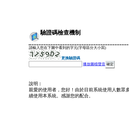
驗證碼檢查機制
請輸入您在下圖中看到的字元(字母區分大小寫)
更換驗證碼
播放圖檔聲音
說明︰
親愛的使用者，您好！由於目前系統使用人數眾
續使用本系統。感謝您的配合。