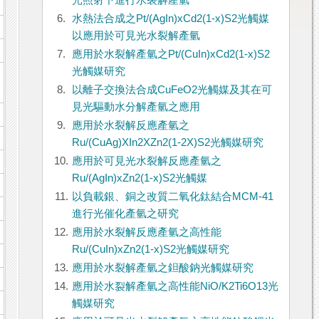
光照射下進行水裂解產氫
6.
水熱法合成之Pt/(AgIn)xCd2(1-x)S2光觸媒
以應用於可見光水裂解產氫
7.
應用於水裂解產氫之Pt/(CuIn)xCd2(1-x)S2
光觸媒研究
8.
以離子交換法合成CuFeO2光觸媒及其在可
見光驅動水分解產氫之應用
9.
應用於水裂解反應產氫之
Ru/(CuAg)XIn2XZn2(1-2X)S2光觸媒研究
10.
應用於可見光水裂解反應產氫之
Ru/(AgIn)xZn2(1-x)S2光觸媒
11.
以負載銀、銅之改質二氧化鈦結合MCM-41
進行光催化產氫之研究
12.
應用於水裂解反應產氫之高性能
Ru/(CuIn)xZn2(1-x)S2光觸媒研究
13.
應用於水裂解產氫之鉭酸鈉光觸媒研究
14.
應用於水裂解產氫之高性能NiO/K2Ti6O13光
觸媒研究