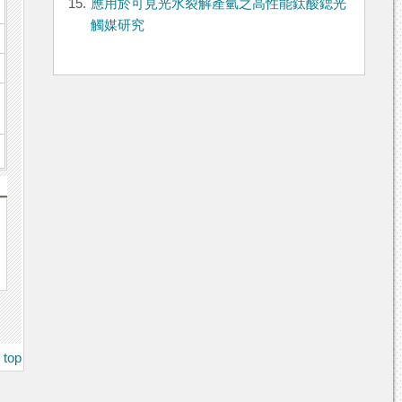
15.
應用於可見光水裂解產氫之高性能鈦酸鍶光
觸媒研究
top