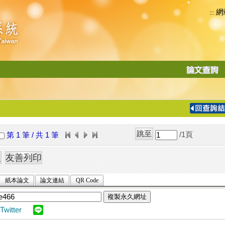
網
:::
功
能
切
換
導
覽
/1
頁
第 1 筆 / 共 1 筆
列
紙本論文
論文連結
QR Code
複製永久網址
Twitter