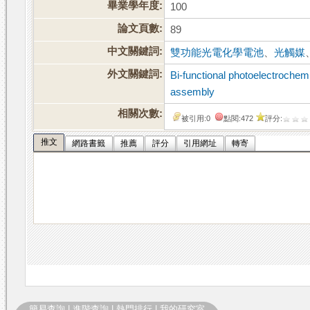
畢業學年度:
100
論文頁數:
89
中文關鍵詞:
雙功能光電化學電池
、
光觸媒
外文關鍵詞:
Bi-functional photoelectrochemi
assembly
相關次數:
被引用:0
點閱:472
評分:
推文
網路書籤
推薦
評分
引用網址
轉寄
簡易查詢
|
進階查詢
|
熱門排行
|
我的研究室