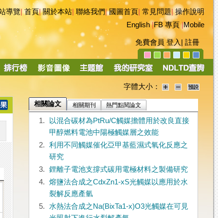
站導覽
|
首頁
|
關於本站
|
聯絡我們
|
國圖首頁
|
常見問題
|
操作說明
English
|
FB 專頁
|
Mobile
免費會員
登入
|
註冊
字體大小：
相關論文
相關期刊
熱門點閱論文
1.
以混合碳材為PtRu/C觸媒擔體用於改良直接
甲醇燃料電池中陽極觸媒層之效能
2.
利用不同觸媒催化亞甲基藍濕式氧化反應之
研究
3.
鋰離子電池支撐式碳用電極材料之製備研究
4.
熔鹽法合成之CdxZn1-xS光觸媒以應用於水
裂解反應產氫
5.
水熱法合成之Na(BixTa1-x)O3光觸媒在可見