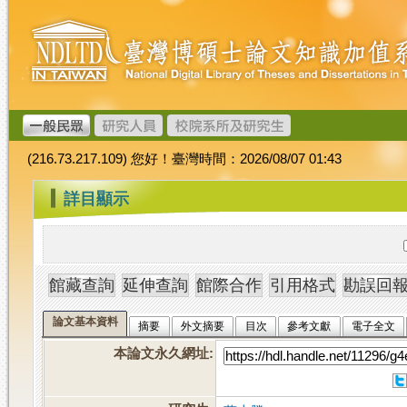
跳
臺
到
灣
主
博
要
碩
內
士
容
論
文
(216.73.217.109) 您好！臺灣時間：2026/08/07 01:43
加
值
:::
詳目顯示
系
統
論文基本資料
摘要
外文摘要
目次
參考文獻
電子全文
本論文永久網址
: