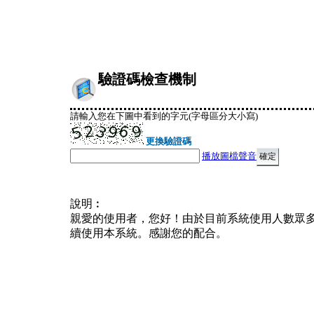
驗證碼檢查機制
請輸入您在下圖中看到的字元(字母區分大小寫)
更換驗證碼
播放圖檔聲音
說明︰
親愛的使用者，您好！由於目前系統使用人數眾
續使用本系統。感謝您的配合。