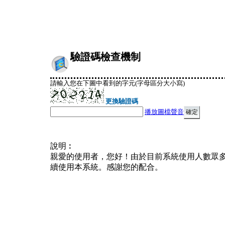
驗證碼檢查機制
請輸入您在下圖中看到的字元(字母區分大小寫)
更換驗證碼
播放圖檔聲音
說明︰
親愛的使用者，您好！由於目前系統使用人數眾
續使用本系統。感謝您的配合。