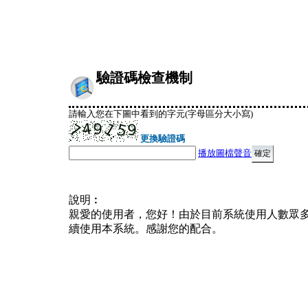
驗證碼檢查機制
請輸入您在下圖中看到的字元(字母區分大小寫)
更換驗證碼
播放圖檔聲音
說明︰
親愛的使用者，您好！由於目前系統使用人數眾
續使用本系統。感謝您的配合。