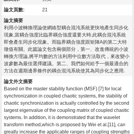
論文頁數:
21
論文摘要
利用小波轉換理論使網絡型耦合混沌系統更快地產生同步化
現象,當耦合強度比臨界耦合強度還要大時,此耦合混沌系統
即會產生同步化現象。而臨界耦合強度跟矩陣A的第二大特
徵值有關。此篇論文包含兩個部分，第一、改進傳統的小波
轉換方理論,將平均數的方法利用中位數方法取代，來改變小
波參數為最佳選擇建議。第二、我們如何給予一個最適合的
方法在週期邊界條件的耦合混沌系統使其為同步化之應用.
論文外文摘要
Based on the master stability function (MSF) [7] for local
synchronization in coupled chaotic systems, the stability of
chaotic synchronization is actually controlled by the second
largest eigenvalue of the coupling matrix of coupled chaotic
systems. In addition, it is demonstrated that the wavelet
transform method,which is proposed by Wei et al.[11], can
greatly increase the applicable ranges of coupling strengths