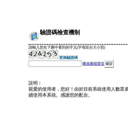
驗證碼檢查機制
請輸入您在下圖中看到的字元(字母區分大小寫)
更換驗證碼
播放圖檔聲音
說明︰
親愛的使用者，您好！由於目前系統使用人數眾
續使用本系統。感謝您的配合。