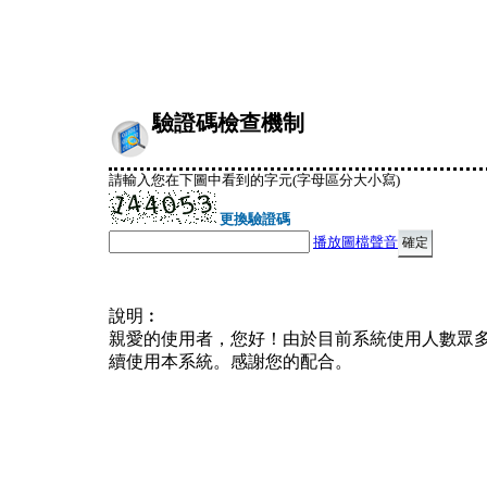
驗證碼檢查機制
請輸入您在下圖中看到的字元(字母區分大小寫)
更換驗證碼
播放圖檔聲音
說明︰
親愛的使用者，您好！由於目前系統使用人數眾
續使用本系統。感謝您的配合。