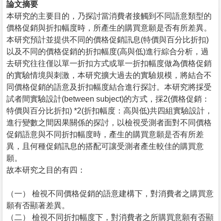
論文摘要
本研究的主要目的，乃探討當消費者接觸到不同語意類型的
價格促銷與折扣幅度時，所產生的購買意願是否有所差異。
本研究預計並提供不同的價格促銷訊息(特價與百分比折扣)
以及不同的價格促銷的折扣幅度(高與低)進行綜合分析，過
去研究往往僅以單一折扣方式或單一折扣幅度做為價格促銷
的實驗情境與刺激，本研究擴大過去的實驗規模，將結合不
同價格促銷的語意及折扣幅度結合進行探討。本研究將採受
試者間實驗設計(between subject)的方式，採2(價格促銷：
特價與百分比折扣) *2(折扣幅度：高與低)共四組實驗設計，
進行變數之間因果關係的探討，以檢視受測者面對不同價格
促銷語意與不同折扣幅度時，產生的購買意願是否有所差
異，且何種促銷訊息的搭配可讓受測者產生較佳的購買意
願。
故本研究之目的有四：
（一） 檢視不同價格促銷的語意建構下，對消費者之購買意
願有否顯著差異。
（二） 檢視不同折扣幅度下，對消費者之所購買意願有否顯