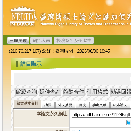
跳
臺
到
灣
主
博
要
碩
內
士
容
論
文
(216.73.217.167) 您好！臺灣時間：2026/08/06 18:45
加
值
:::
詳目顯示
系
統
論文基本資料
摘要
外文摘要
目次
參考文獻
紙本論文
本論文永久網址
: