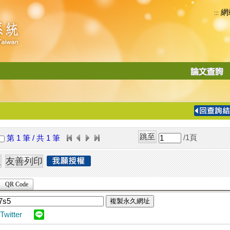
網
:::
功
能
切
換
導
覽
/1
頁
第 1 筆 / 共 1 筆
列
QR Code
複製永久網址
Twitter