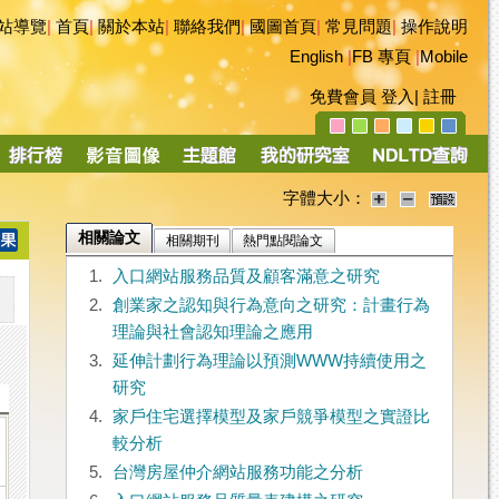
站導覽
|
首頁
|
關於本站
|
聯絡我們
|
國圖首頁
|
常見問題
|
操作說明
English
|
FB 專頁
|
Mobile
免費會員
登入
|
註冊
字體大小：
相關論文
相關期刊
熱門點閱論文
1.
入口網站服務品質及顧客滿意之研究
2.
創業家之認知與行為意向之研究：計畫行為
理論與社會認知理論之應用
3.
延伸計劃行為理論以預測WWW持續使用之
研究
4.
家戶住宅選擇模型及家戶競爭模型之實證比
較分析
5.
台灣房屋仲介網站服務功能之分析