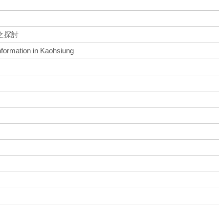
之探討
nformation in Kaohsiung