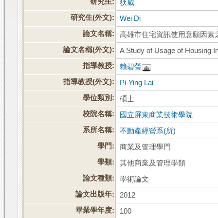
研究生:
狄威
研究生(外文):
Wei Di
論文名稱:
高雄市住宅資訊使用意願因素
論文名稱(外文):
A Study of Usage of Housing I
指導教授:
賴碧瑩
指導教授(外文):
Pi-Ying Lai
學位類別:
碩士
校院名稱:
國立屏東商業技術學院
系所名稱:
不動產經營系(所)
學門:
商業及管理學門
學類:
其他商業及管理學類
論文種類:
學術論文
論文出版年:
2012
畢業學年度:
100