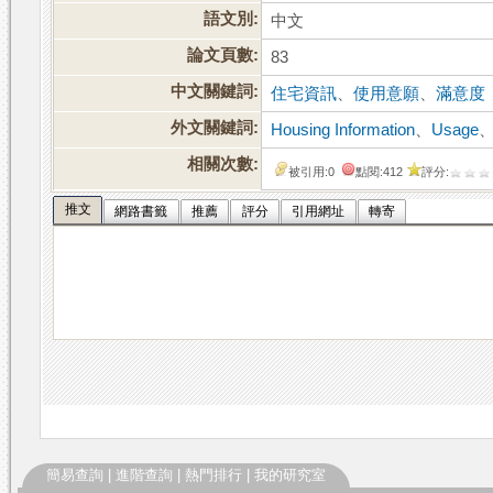
語文別:
中文
論文頁數:
83
中文關鍵詞:
住宅資訊
、
使用意願
、
滿意度
外文關鍵詞:
Housing Information
、
Usage
相關次數:
被引用:0
點閱:412
評分:
推文
網路書籤
推薦
評分
引用網址
轉寄
簡易查詢
|
進階查詢
|
熱門排行
|
我的研究室