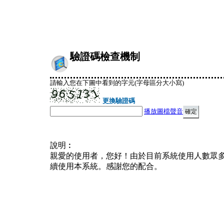
驗證碼檢查機制
請輸入您在下圖中看到的字元(字母區分大小寫)
更換驗證碼
播放圖檔聲音
說明︰
親愛的使用者，您好！由於目前系統使用人數眾
續使用本系統。感謝您的配合。